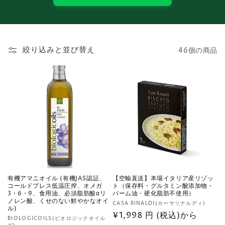
絞り込みと並び替え
46個の商品
有機アマニオイル (有機JAS認証、
【空輸直送】本場イタリア産リゾッ
コールドプレス低温圧搾、オメガ
ト（保存料・グルタミン酸添加物・
3・6・9、食用油、必須脂肪酸αリ
パーム油・硬化脂肪不使用）
ノレン酸、くせのない鮮やかなオイ
販
CASA RINALDI(カーサリナルディ)
ル)
売
通
¥1,998 円 (税込)から
販
BIOLOGICOILS(ビオロジックオイル