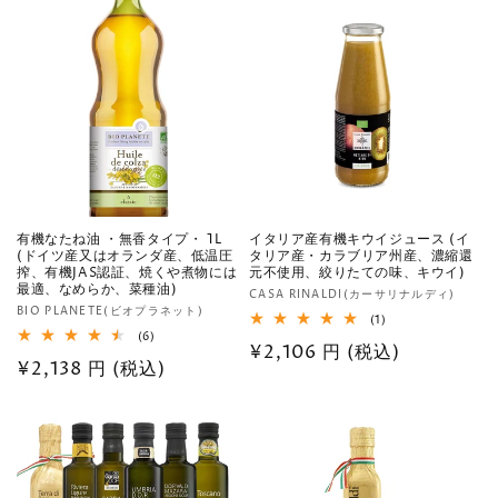
数
数
価
価
の
の
格
合
格
合
計
計
有機なたね油 ・無香タイプ・ 1L
イタリア産有機キウイジュース (イ
(ドイツ産又はオランダ産、低温圧
タリア産・カラブリア州産、濃縮還
搾、有機JAS認証、焼くや煮物には
元不使用、絞りたての味、キウイ)
最適、なめらか、菜種油)
販
CASA RINALDI(カーサリナルディ)
販
BIO PLANETE(ビオプラネット)
売
1
(1)
売
レ
6
(6)
元:
通
¥2,106 円 (税込)
ビ
レ
元:
通
¥2,138 円 (税込)
ュ
ビ
常
ー
ュ
常
数
ー
価
の
数
価
格
合
の
計
格
合
計