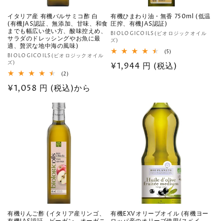
イタリア産 有機バルサミコ酢 白
有機ひまわり油・無香 750ml (低温
(有機JAS認証、無添加、甘味、和食
圧搾、有機JAS認証)
までも幅広い使い方、酸味控えめ、
販
BIOLOGICOILS(ビオロジックオイル
サラダのドレッシングやお魚に最
ズ)
売
適、贅沢な地中海の風味)
5
(5)
元:
販
BIOLOGICOILS(ビオロジックオイル
レ
ズ)
通
¥1,944 円 (税込)
ビ
売
ュ
2
(2)
元:
常
ー
レ
数
通
¥1,058 円 (税込)から
ビ
価
の
ュ
常
格
合
ー
計
数
価
の
格
合
計
有機りんご酢 (イタリア産リンゴ、
有機EXVオリーブオイル (有機ヨー