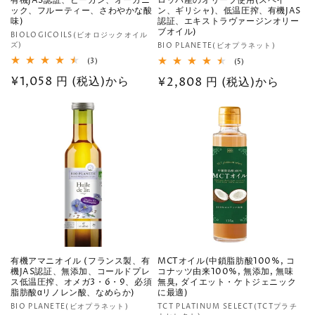
有機JAS認証、ビーガン、オーガニ
ロッパ産のオリーブ使用(スペイ
ック、フルーティー、さわやかな酸
ン、ギリシャ)、低温圧搾、有機JAS
味)
認証、エキストラヴァージンオリー
ブオイル)
販
BIOLOGICOILS(ビオロジックオイル
ズ)
販
BIO PLANETE(ビオプラネット)
売
売
3
(3)
5
(5)
元:
レ
レ
元:
通
¥1,058 円 (税込)から
通
¥2,808 円 (税込)から
ビ
ビ
ュ
ュ
常
常
ー
ー
数
数
価
価
の
の
格
合
格
合
計
計
有機アマニオイル (フランス製、有
MCTオイル(中鎖脂肪酸100%, コ
機JAS認証、無添加、コールドプレ
コナッツ由来100%, 無添加, 無味
ス低温圧搾、オメガ3・6・9、必須
無臭, ダイエット・ケトジェニック
脂肪酸αリノレン酸、なめらか)
に最適)
販
販
BIO PLANETE(ビオプラネット)
TCT PLATINUM SELECT(TCTプラチ