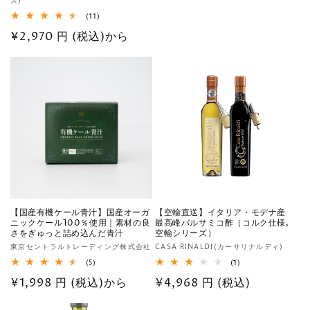
元:
ズ)
常
売
11
(11)
価
元:
レ
通
¥2,970 円 (税込)から
格
ビ
ュ
常
ー
数
価
の
格
合
計
【国産有機ケール青汁】国産オーガ
【空輸直送】イタリア・モデナ産
ニックケール100％使用｜素材の良
最高峰バルサミコ酢（コルク仕様,
さをぎゅっと詰め込んだ青汁
空輸シリーズ）
販
販
東京セントラルトレーディング株式会社
CASA RINALDI(カーサリナルディ)
売
売
5
1
(5)
(1)
レ
レ
元:
元:
通
¥1,998 円 (税込)から
通
¥4,968 円 (税込)
ビ
ビ
ュ
ュ
常
常
ー
ー