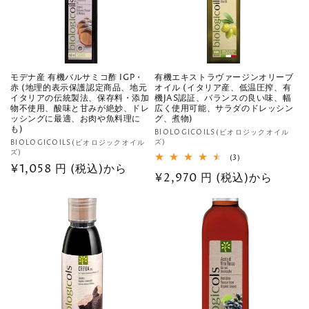
モデナ産 有機バルサミコ酢 IGP・
有機エキストラヴァージンオリーブ
赤 (地理的表示保護認定商品、地元
オイル (イタリア産、低温圧搾、有
イタリアの伝統製法、保存料・添加
機JAS認証、バランスの良い味、幅
物不使用、酸味と甘みが絶妙、ドレ
広く使用可能、サラダのドレッシン
ッシングに最適、お肉や魚料理に
グ、煮物)
も)
販
BIOLOGICOILS(ビオロジックオイル
販
ズ)
BIOLOGICOILS(ビオロジックオイル
売
ズ)
売
3
(3)
元:
通
¥1,058 円 (税込)から
レ
元:
通
¥2,970 円 (税込)から
ビ
常
ュ
常
ー
価
数
価
の
格
格
合
計