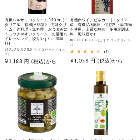
有機バルサミコクリーム 150ml (イ
有機赤ワインビネガー (イタリア
タリア産、有機JAS認証、万能クリ
産、有機JAS認証、保存料・添加物
ーム、肉料理・魚料理・おつまみに
不使用、上質な酸味、多用途調味
くっつきやすいクリーム、お洒落な
料、風味豊か)
ドレッシング、絞りやすい、調味
販
BIOLOGICOILS(ビオロジックオイル
料)
ズ)
売
販
BIOLOGICOILS(ビオロジックオイル
2
(2)
元:
ズ)
売
レ
通
¥1,058 円 (税込)から
通
¥1,188 円 (税込)から
ビ
元:
ュ
常
常
ー
数
価
価
の
格
合
格
計