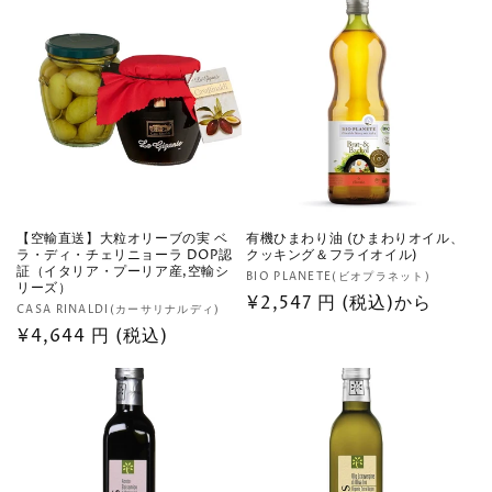
数
価
の
格
合
計
【空輸直送】大粒オリーブの実 ベ
有機ひまわり油 (ひまわりオイル、
ラ・ディ・チェリニョーラ DOP認
クッキング＆フライオイル)
証（イタリア・プーリア産,空輸シ
販
BIO PLANETE(ビオプラネット)
リーズ）
売
通
¥2,547 円 (税込)から
販
CASA RINALDI(カーサリナルディ)
元:
常
売
通
¥4,644 円 (税込)
価
元:
常
格
価
格