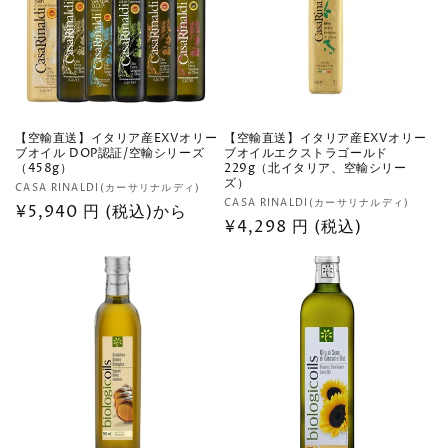
【空輸直送】イタリア産EXVオリー
【空輸直送】イタリア産EXVオリー
ブオイル DOP認証/空輸シリーズ
ブオイルエクストラゴールド
（458g）
229g（北イタリア、空輸シリー
ズ）
販
CASA RINALDI(カーサリナルディ)
販
CASA RINALDI(カーサリナルディ)
売
通
¥5,940 円 (税込)から
売
通
¥4,298 円 (税込)
元:
常
元:
常
価
価
格
格