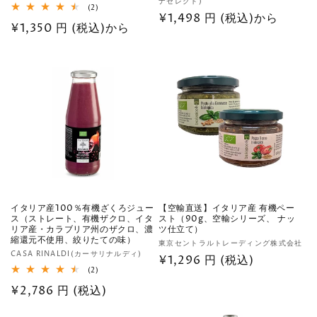
ナセレクト)
売
売
2
(2)
通
¥1,498 円 (税込)から
レ
元:
元:
通
¥1,350 円 (税込)から
ビ
常
ュ
常
ー
価
数
価
の
格
格
合
計
イタリア産100％有機ざくろジュー
【空輸直送】イタリア産 有機ペー
ス（ストレート、有機ザクロ、イタ
スト（90g、空輸シリーズ、 ナッ
リア産・カラブリア州のザクロ、濃
ツ仕立て）
縮還元不使用、絞りたての味）
販
東京セントラルトレーディング株式会社
販
CASA RINALDI(カーサリナルディ)
売
通
¥1,296 円 (税込)
売
2
(2)
元:
常
レ
元:
通
¥2,786 円 (税込)
ビ
価
ュ
常
格
ー