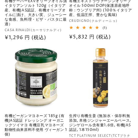
有機ケーパーEXVオリーブオイル漬
有機エキストラヴァージンオリーブ
イタリアンソルト 120g（イタリア
オイル 500ml DOP(保護原産地呼
産、有機JAS認証、有機オリーブオ
称：ウンブリア州) (100％イタリア
イルに漬け、大きい実、ジューシー
産、低温圧搾、豊かな風味)
な食感、魚料理・ピザ・パスタに最
販
CRUDIGNO(クルディーニョ)
適）
売
1
(1)
販
CASA RINALDI(カーサリナルディ)
レ
元:
通
¥5,832 円 (税込)
売
通
¥1,296 円 (税込)
ビ
ュ
元:
常
常
ー
数
価
価
の
格
合
格
計
有機ビーガンマヨネーズ 185g (有
生搾り有機生姜 (無加水・保存料無
機JAS認証 ドレッシング オーガニ
添加, 本格ジンジャーエールベース,
ックソイマヨ 有機豆乳マヨネーズ
ジンゲロール含有量1.6倍, 有機JAS
動物性由来原料不使用 ヴィーガン 1
認証, 1本150ml)
個)
販
TCT PLATINUM SELECT(TCTプラチ