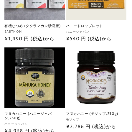
有機なつめ (タクラマカン砂漠産)
ハニードロップレット
販
販
EARTHON
ハニージャパン
売
通
¥1,490 円 (税込)から
売
通
¥540 円 (税込)から
元:
元:
常
常
価
価
格
格
マヌカハニー (ハニージャパ
マヌカハニー (モソップ,250g)
ン,250g)
販
モソップ
販
ハニージャパン
売
通
¥2,786 円 (税込)から
売
通
¥4,968 円 (税込)から