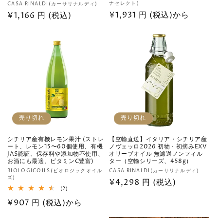
販
ナセレクト)
CASA RINALDI(カーサリナルディ)
売
通
¥1,931 円 (税込)から
売
通
¥1,166 円 (税込)
元:
元:
常
常
価
価
格
格
売り切れ
売り切れ
シチリア産有機レモン果汁 (ストレ
【空輸直送】イタリア・シチリア産
ート、レモン15〜60個使用、有機
ノヴェッロ2026 初物・初摘みEXV
JAS認証、保存料や添加物不使用、
オリーブオイル 無濾過ノンフィル
お酒にも最適、ビタミンC豊富)
ター（空輸シリーズ、458g）
販
販
BIOLOGICOILS(ビオロジックオイル
CASA RINALDI(カーサリナルディ)
ズ)
売
売
通
¥4,298 円 (税込)
2
(2)
元:
元:
常
レ
通
¥907 円 (税込)から
ビ
価
ュ
常
ー
格