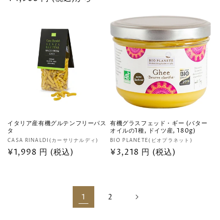
元:
常
元:
常
価
価
格
格
イタリア産有機グルテンフリーパス
有機グラスフェッド・ギー (バター
タ
オイルの1種, ドイツ産, 180g)
販
販
CASA RINALDI(カーサリナルディ)
BIO PLANETE(ビオプラネット)
売
通
¥1,998 円 (税込)
売
通
¥3,218 円 (税込)
元:
元:
常
常
価
価
格
格
1
2