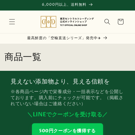
コンテ
6,000円以上、送料無料
ンツに
進む
カ
ー
ト
最高鮮度の「空輸直送シリーズ」発売中✈️
コ
商品一覧
レ
ク
見えない添加物より、見える信頼を
シ
※各商品ページ内で栄養成分・一括表示などを公開し
ております。購入前にチェックが可能です。（掲載さ
ョ
れていない場合はご連絡ください）
ン
＼LINEでクーポンを受け取る／
:
500円クーポンを獲得する