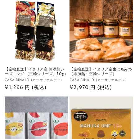
数
価
の
格
合
計
【空輸直送】イタリア産 無添加シ
【空輸直送】イタリア産生はちみつ
ーズニング （空輸シリーズ、50g）
（非加熱・空輸シリーズ）
販
販
CASA RINALDI(カーサリナルディ)
CASA RINALDI(カーサリナルディ)
売
通
¥1,296 円 (税込)
売
通
¥2,970 円 (税込)
元:
元:
常
常
価
価
格
格