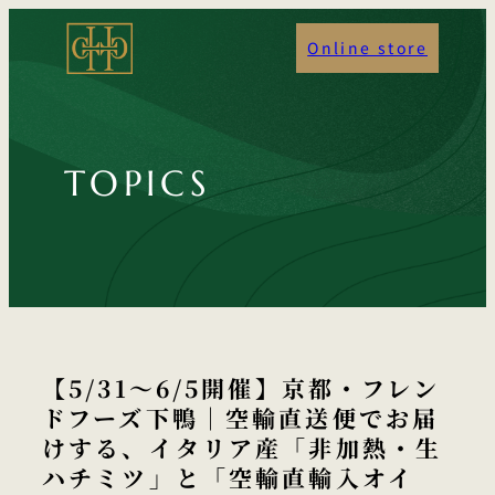
内
Online store
容
を
ス
キ
TOPICS
ッ
プ
【5/31〜6/5開催】京都・フレン
ドフーズ下鴨｜空輸直送便でお届
けする、イタリア産「非加熱・生
ハチミツ」と「空輸直輸入オイ