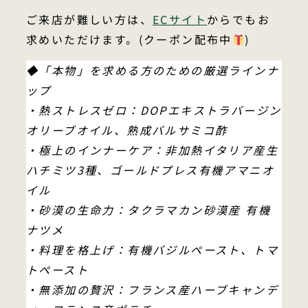
ご来店が難しい方は、
ECサイト
からでもお
求めいただけます。(クーポン配布中
)
◆「本物」を求める方のための厳選ラインナ
ップ
・熱ストレスゼロ：DOPエキストラバージン
オリーブオイル、熟成バルサミコ酢
・極上のインナーケア：非加熱イタリア産生
ハチミツ3種、ゴールドプレス有機アマニオ
イル
・砂漠の生命力：タクラマカン砂漠産 有機
ナツメ
・料理を格上げ：有機バジルペースト、トマ
トペースト
・無添加の贅沢：フランス産ハーブキャンデ