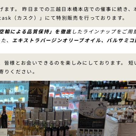
げます。 昨日までの三越日本橋本店での催事に続き、本
ask（カスク）」にて特別販売を行っております。
空輸による品質保持」を徹底
したラインナップをご用
した、
エキストラバージンオリーブオイル、バルサミコ
、皆様とお会いできるのを楽しみにしております。 短
寄りください。