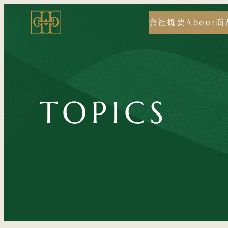
内
会社概要
About
商
容
を
ス
キ
ッ
プ
TOPICS