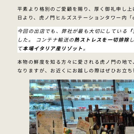
平素より格別のご愛顧を賜り、厚く御礼申し上
日より、虎ノ門ヒルズステーションタワー内「c
今回の出店でも、弊社が最も大切にしている
「
した。 コンテナ輸送の
熱ストレスを一切排除
て
本場イタリア産リゾット
。
本物の鮮度を知る方々に愛される虎ノ門の地で
なりますが、お近くにお越しの際はぜひお立ち