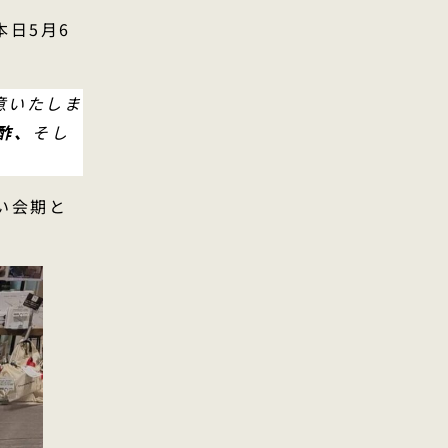
日5月6
意いたしま
酢、
そし
い会期と