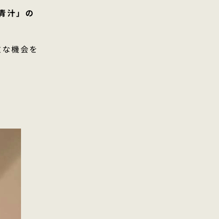
青汁」の
重な機会を
。