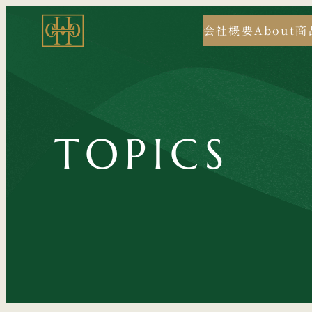
内
会社概要
About
商
容
を
ス
キ
ッ
プ
TOPICS