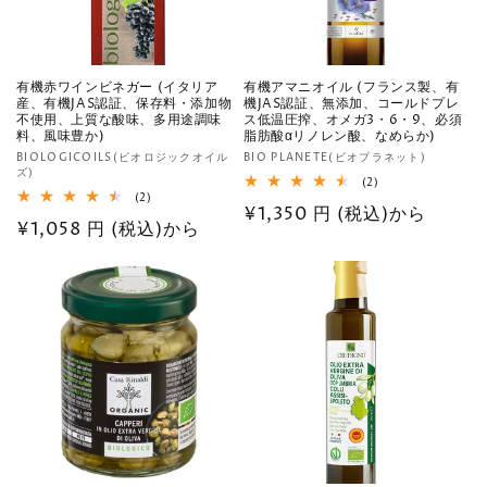
有機赤ワインビネガー (イタリア
有機アマニオイル (フランス製、有
産、有機JAS認証、保存料・添加物
機JAS認証、無添加、コールドプレ
不使用、上質な酸味、多用途調味
ス低温圧搾、オメガ3・6・9、必須
料、風味豊か)
脂肪酸αリノレン酸、なめらか)
販
販
BIOLOGICOILS(ビオロジックオイル
BIO PLANETE(ビオプラネット)
ズ)
売
売
2
(2)
2
レ
(2)
元:
元:
通
¥1,350 円 (税込)から
レ
ビ
通
¥1,058 円 (税込)から
ビ
ュ
常
ュ
ー
常
ー
数
価
数
の
価
の
格
合
格
合
計
計