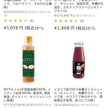
有機JAS認証、ビーガン、オーガニ
ロッパ産のオリーブ使用(スペイ
ック、フルーティー、さわやかな酸
ン、ギリシャ)、低温圧搾、有機JAS
味)
認証、エキストラヴァージンオリー
ブオイル)
販
BIOLOGICOILS(ビオロジックオイル
ズ)
販
BIO PLANETE(ビオプラネット)
売
売
3
(3)
5
(5)
元:
レ
レ
元:
通
¥1,058 円 (税込)から
通
¥2,808 円 (税込)から
ビ
ビ
ュ
ュ
常
常
ー
ー
数
数
価
価
の
の
格
合
格
合
計
計
MCTオイル(中鎖脂肪酸100%, コ
イタリア産100％有機ざくろジュー
コナッツ由来100%, 無添加, 無味
ス（ストレート、有機ザクロ、イタ
無臭, ダイエット・ケトジェニック
リア産・カラブリア州のザクロ、濃
に最適)
縮還元不使用、絞りたての味）
販
販
TCT PLATINUM SELECT(TCTプラチ
CASA RINALDI(カーサリナルディ)