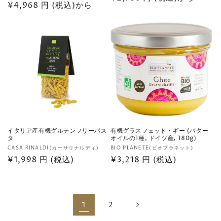
売
通
¥4,968 円 (税込)から
元:
常
元:
常
価
価
格
格
イタリア産有機グルテンフリーパス
有機グラスフェッド・ギー (バター
タ
オイルの1種, ドイツ産, 180g)
販
販
CASA RINALDI(カーサリナルディ)
BIO PLANETE(ビオプラネット)
売
通
¥1,998 円 (税込)
売
通
¥3,218 円 (税込)
元:
元:
常
常
価
価
格
格
1
2