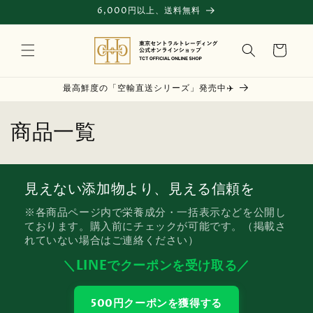
コンテ
6,000円以上、送料無料
ンツに
進む
カ
ー
ト
最高鮮度の「空輸直送シリーズ」発売中✈️
コ
商品一覧
レ
ク
見えない添加物より、見える信頼を
シ
※各商品ページ内で栄養成分・一括表示などを公開し
ております。購入前にチェックが可能です。（掲載さ
ョ
れていない場合はご連絡ください）
ン
＼LINEでクーポンを受け取る／
:
500円クーポンを獲得する