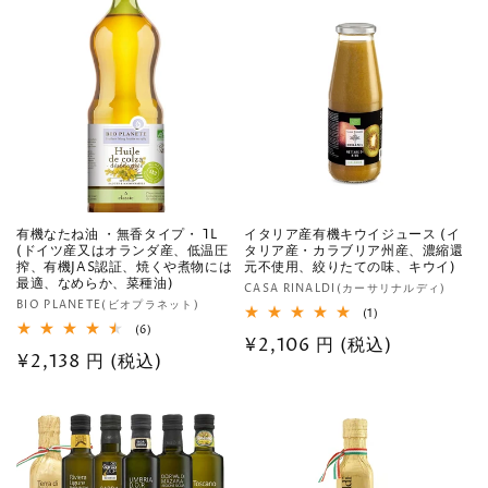
数
数
価
価
の
の
格
合
格
合
計
計
有機なたね油 ・無香タイプ・ 1L
イタリア産有機キウイジュース (イ
(ドイツ産又はオランダ産、低温圧
タリア産・カラブリア州産、濃縮還
搾、有機JAS認証、焼くや煮物には
元不使用、絞りたての味、キウイ)
最適、なめらか、菜種油)
販
CASA RINALDI(カーサリナルディ)
販
BIO PLANETE(ビオプラネット)
売
1
(1)
売
レ
6
(6)
元:
通
¥2,106 円 (税込)
ビ
レ
元:
通
¥2,138 円 (税込)
ュ
ビ
常
ー
ュ
常
数
ー
価
の
数
価
格
合
の
計
格
合
計