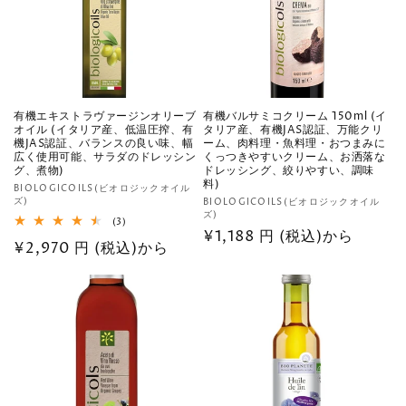
有機エキストラヴァージンオリーブ
有機バルサミコクリーム 150ml (イ
オイル (イタリア産、低温圧搾、有
タリア産、有機JAS認証、万能クリ
機JAS認証、バランスの良い味、幅
ーム、肉料理・魚料理・おつまみに
広く使用可能、サラダのドレッシン
くっつきやすいクリーム、お洒落な
グ、煮物)
ドレッシング、絞りやすい、調味
料)
販
BIOLOGICOILS(ビオロジックオイル
ズ)
販
BIOLOGICOILS(ビオロジックオイル
売
ズ)
売
3
(3)
元:
通
¥1,188 円 (税込)から
レ
元:
通
¥2,970 円 (税込)から
ビ
常
ュ
常
ー
価
数
価
の
格
格
合
計