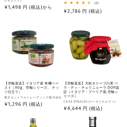
ナセレクト)
売
売
2
(2)
通
¥1,498 円 (税込)から
レ
元:
元:
通
¥2,786 円 (税込)
ビ
常
ュ
常
ー
価
数
価
格
の
格
合
計
【空輸直送】イタリア産 有機ペー
【空輸直送】大粒オリーブの実 ベ
スト（90g、空輸シリーズ、 ナッ
ラ・ディ・チェリニョーラ DOP認
ツ仕立て）
証（イタリア・プーリア産,空輸シ
リーズ）
販
東京セントラルトレーディング株式会社
販
CASA RINALDI(カーサリナルディ)
売
通
¥1,296 円 (税込)
売
通
¥4,644 円 (税込)
元:
常
元:
常
価
価
格