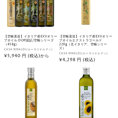
【空輸直送】イタリア産EXVオリー
【空輸直送】イタリア産EXVオリー
ブオイル DOP認証/空輸シリーズ
ブオイルエクストラゴールド
（458g）
229g（北イタリア、空輸シリー
ズ）
販
CASA RINALDI(カーサリナルディ)
販
CASA RINALDI(カーサリナルディ)
売
通
¥5,940 円 (税込)から
売
通
¥4,298 円 (税込)
元:
常
元:
常
価
価
格
格