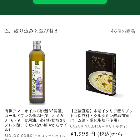
絞り込みと並び替え
46個の商品
有機アマニオイル (有機JAS認証、
【空輸直送】本場イタリア産リゾッ
コールドプレス低温圧搾、オメガ
ト（保存料・グルタミン酸添加物・
3・6・9、食用油、必須脂肪酸αリ
パーム油・硬化脂肪不使用）
ノレン酸、くせのない鮮やかなオイ
販
CASA RINALDI(カーサリナルディ)
ル)
売
通
¥1,998 円 (税込)から
販
BIOLOGICOILS(ビオロジックオイル