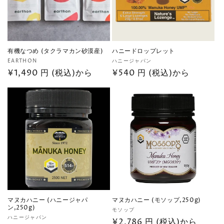
有機なつめ (タクラマカン砂漠産)
ハニードロップレット
販
販
EARTHON
ハニージャパン
売
通
¥1,490 円 (税込)から
売
通
¥540 円 (税込)から
元:
元:
常
常
価
価
格
格
マヌカハニー (ハニージャパ
マヌカハニー (モソップ,250g)
ン,250g)
販
モソップ
販
ハニージャパン
売
通
¥2,786 円 (税込)から