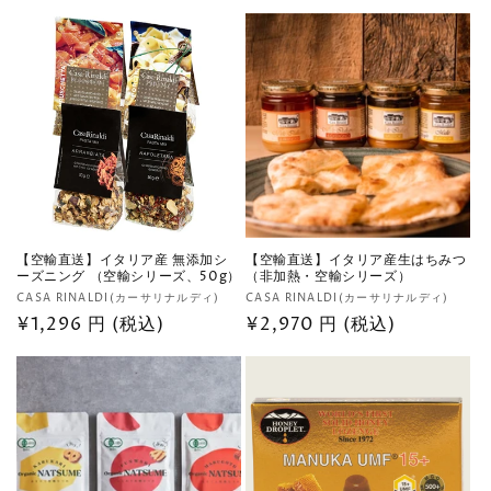
常
ー
格
数
価
の
格
合
計
【空輸直送】イタリア産 無添加シ
【空輸直送】イタリア産生はちみつ
ーズニング （空輸シリーズ、50g）
（非加熱・空輸シリーズ）
販
販
CASA RINALDI(カーサリナルディ)
CASA RINALDI(カーサリナルディ)
売
通
¥1,296 円 (税込)
売
通
¥2,970 円 (税込)
元:
元:
常
常
価
価
格
格