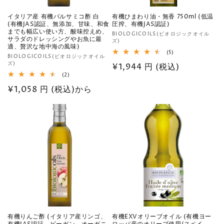
イタリア産 有機バルサミコ酢 白
有機ひまわり油・無香 750ml (低温
(有機JAS認証、無添加、甘味、和食
圧搾、有機JAS認証)
までも幅広い使い方、酸味控えめ、
販
BIOLOGICOILS(ビオロジックオイル
サラダのドレッシングやお魚に最
ズ)
売
適、贅沢な地中海の風味)
5
(5)
元:
販
BIOLOGICOILS(ビオロジックオイル
レ
ズ)
通
¥1,944 円 (税込)
ビ
売
ュ
2
(2)
元:
常
ー
レ
数
通
¥1,058 円 (税込)から
ビ
価
の
ュ
常
格
合
ー
計
数
価
の
格
合
計
有機りんご酢 (イタリア産リンゴ、
有機EXVオリーブオイル (有機ヨー