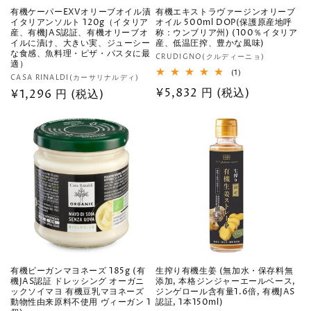
有機ケーパーEXVオリーブオイル漬
有機エキストラヴァージンオリーブ
イタリアンソルト 120g（イタリア
オイル 500ml DOP(保護原産地呼
産、有機JAS認証、有機オリーブオ
称：ウンブリア州) (100％イタリア
イルに漬け、大きい実、ジューシー
産、低温圧搾、豊かな風味)
な食感、魚料理・ピザ・パスタに最
販
CRUDIGNO(クルディーニョ)
適）
売
1
(1)
販
CASA RINALDI(カーサリナルディ)
レ
元:
通
¥5,832 円 (税込)
売
通
¥1,296 円 (税込)
ビ
ュ
元:
常
常
ー
数
価
価
の
格
合
格
計
有機ビーガンマヨネーズ 185g (有
生搾り有機生姜 (無加水・保存料無
機JAS認証 ドレッシング オーガニ
添加, 本格ジンジャーエールベース,
ックソイマヨ 有機豆乳マヨネーズ
ジンゲロール含有量1.6倍, 有機JAS
動物性由来原料不使用 ヴィーガン 1
認証, 1本150ml)