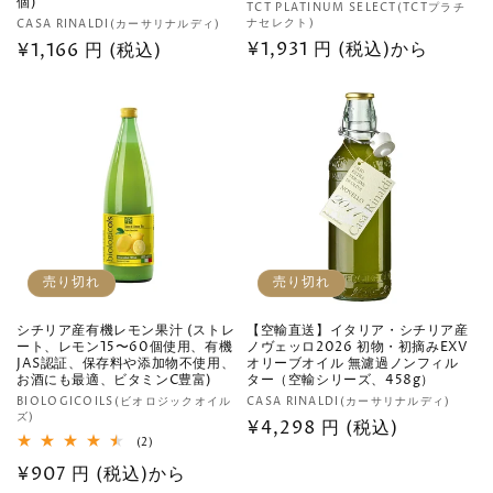
個)
販
TCT PLATINUM SELECT(TCTプラチ
販
ナセレクト)
CASA RINALDI(カーサリナルディ)
売
通
¥1,931 円 (税込)から
売
通
¥1,166 円 (税込)
元:
元:
常
常
価
価
格
格
売り切れ
売り切れ
シチリア産有機レモン果汁 (ストレ
【空輸直送】イタリア・シチリア産
ート、レモン15〜60個使用、有機
ノヴェッロ2026 初物・初摘みEXV
JAS認証、保存料や添加物不使用、
オリーブオイル 無濾過ノンフィル
お酒にも最適、ビタミンC豊富)
ター（空輸シリーズ、458g）
販
販
BIOLOGICOILS(ビオロジックオイル
CASA RINALDI(カーサリナルディ)
ズ)
売
売
通
¥4,298 円 (税込)
2
(2)
元:
元:
常
レ
通
¥907 円 (税込)から
ビ
価
ュ