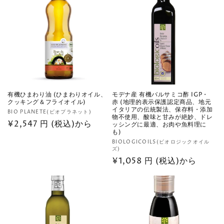
格
有機ひまわり油 (ひまわりオイル、
モデナ産 有機バルサミコ酢 IGP・
クッキング＆フライオイル)
赤 (地理的表示保護認定商品、地元
イタリアの伝統製法、保存料・添加
販
BIO PLANETE(ビオプラネット)
物不使用、酸味と甘みが絶妙、ドレ
売
通
¥2,547 円 (税込)から
ッシングに最適、お肉や魚料理に
も)
元:
常
販
BIOLOGICOILS(ビオロジックオイル
価
ズ)
売
格
通
¥1,058 円 (税込)から
元:
常
価
格