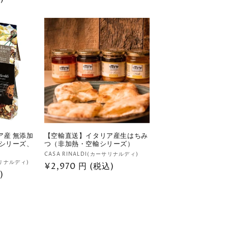
価
ュ
ー
格
数
の
合
計
ア産 無添加
【空輸直送】イタリア産生はちみ
輸シリーズ、
つ（非加熱・空輸シリーズ）
販
CASA RINALDI(カーサリナルディ)
サリナルディ)
通
¥2,970 円 (税込)
売
)
元:
常
価
格