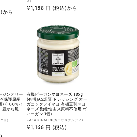
ズ)
3
)
売
通
¥1,188 円 (税込)から
レ
元:
込)から
ビ
常
ュ
価
ー
数
格
の
合
計
ージンオリー
有機ビーガンマヨネーズ 185g
OP(保護原産
(有機JAS認証 ドレッシング オー
 (100％イ
ガニックソイマヨ 有機豆乳マヨ
、豊かな風
ネーズ 動物性由来原料不使用 ヴ
ィーガン 1個)
販
ーニョ)
CASA RINALDI(カーサリナルディ)
通
¥1,166 円 (税込)
1
売
レ
元:
常
)
ビ