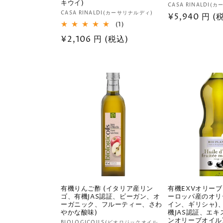
キウイ)
販
CASA RINALDI(
販
CASA RINALDI(カーサリナルディ)
通
¥5,940 円 
売
売
1
(1)
元:
常
レ
元:
通
¥2,106 円 (税込)
価
ビ
ュ
常
格
ー
価
数
の
格
合
計
有機りんご酢 (イタリア産リン
有機EXVオリーブ
ゴ、有機JAS認証、ビーガン、オ
ーロッパ産のオリ
ーガニック、フルーティー、さわ
イン、ギリシャ)
やかな酸味)
機JAS認証、エ
ンオリーブオイル
BIOLOGICOILS(ビオロジックオイル