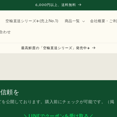
6,000円以上、送料無料
空輸直送シリーズ✈️(売上No.1)
商品一覧
会社概要・ご利
合わせ
最高鮮度の「空輸直送シリーズ」発売中✈️
る信頼を
どを公開しております。購入前にチェックが可能です。（掲
＼LINEでクーポンを受け取る／