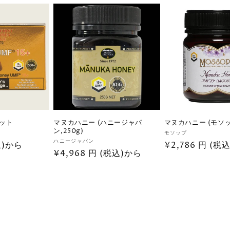
ー
数
の
合
計
ット
マヌカハニー (ハニージャパ
マヌカハニー (モソップ
ン,250g)
販
モソップ
販
ハニージャパン
込)から
通
¥2,786 円 (税
売
通
¥4,968 円 (税込)から
売
元:
常
元:
常
価
価
格
格