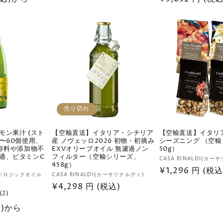
元:
常
ュ
常
価
ー
価
数
格
の
格
合
計
売り切れ
モン果汁 (スト
【空輸直送】イタリア・シチリア
【空輸直送】イタリ
〜60個使用、
産 ノヴェッロ2026 初物・初摘み
シーズニング （空
保存料や添加物不
EXVオリーブオイル 無濾過ノン
50g）
適、ビタミンC
フィルター（空輸シリーズ、
販
CASA RINALDI(カー
458g）
通
¥1,296 円 (税込
売
販
(ビオロジックオイル
CASA RINALDI(カーサリナルディ)
元:
常
通
¥4,298 円 (税込)
売
2
(2)
価
元:
常
レ
格
込)から
ビ
価
ュ
格