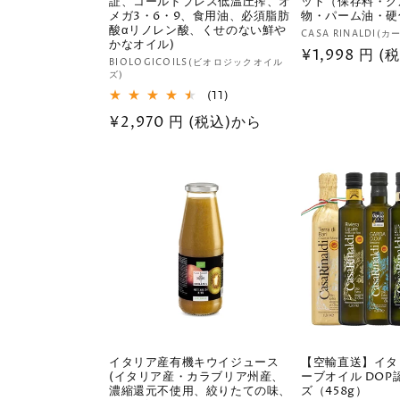
証、コールドプレス低温圧搾、オ
ット（保存料・グ
メガ3・6・9、食用油、必須脂肪
物・パーム油・硬
酸αリノレン酸、くせのない鮮や
販
CASA RINALDI(
かなオイル)
通
¥1,998 円 
売
販
BIOLOGICOILS(ビオロジックオイル
元:
常
ズ)
売
11
(11)
価
元:
レ
格
通
¥2,970 円 (税込)から
ビ
ュ
常
ー
価
数
の
格
合
計
イタリア産有機キウイジュース
【空輸直送】イタ
(イタリア産・カラブリア州産、
ーブオイル DOP
濃縮還元不使用、絞りたての味、
ズ（458g）