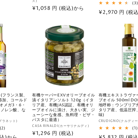
ズ)
(3
売
元:
通
¥1,058 円 (税込)から
元:
通
¥2,970 円 (税
常
常
価
価
格
格
 (フランス製、
有機ケーパーEXVオリーブオイル
有機エキストラヴァ
無添加、コールド
漬イタリアンソルト 120g（イタ
ブオイル 500ml D
オメガ3・6・
リア産、有機JAS認証、有機オリ
地呼称：ウンブリア州)
リノレン酸、な
ーブオイルに漬け、大きい実、ジ
タリア産、低温圧搾
ューシーな食感、魚料理・ピザ・
味)
パスタに最適）
販
オプラネット)
CRUDIGNO(クルディ
販
CASA RINALDI(カーサリナルディ)
2
売
(2)
(1)
通
¥1,296 円 (税込)
レ
売
元:
(税込)から
通
¥5,832 円 (税込
ビ