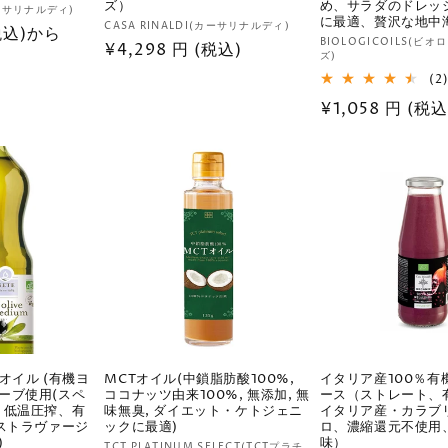
ズ）
め、サラダのドレッ
カーサリナルディ)
に最適、贅沢な地中
販
CASA RINALDI(カーサリナルディ)
(税込)から
販
BIOLOGICOILS(ビ
通
¥4,298 円 (税込)
売
ズ)
売
元:
常
(2
元:
価
通
¥1,058 円 (税
格
常
価
格
オイル (有機ヨ
MCTオイル(中鎖脂肪酸100%,
イタリア産100％有
ーブ使用(スペ
ココナッツ由来100%, 無添加, 無
ース（ストレート、
、低温圧搾、有
味無臭, ダイエット・ケトジェニ
イタリア産・カラブ
キストラヴァージ
ックに最適)
ロ、濃縮還元不使用
)
味）
TCT PLATINUM SELECT(TCTプラチ