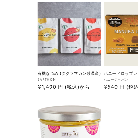
価
格
有機なつめ (タクラマカン砂漠産)
ハニードロップレ
販
販
EARTHON
ハニージャパン
通
¥1,490 円 (税込)から
通
¥540 円 (税
売
売
元:
元:
常
常
価
価
格
格