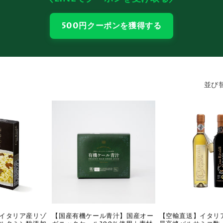
500円クーポンを獲得する
並び替
イタリア産リゾ
【国産有機ケール青汁】国産オー
【空輸直送】イタリ