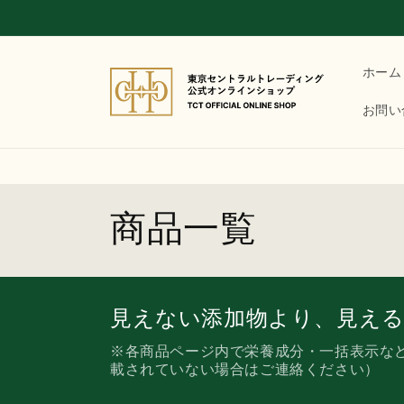
コンテ
ンツに
進む
ホーム
お問い
コ
商品一覧
レ
ク
見えない添加物より、見え
※各商品ページ内で栄養成分・一括表示な
シ
載されていない場合はご連絡ください）