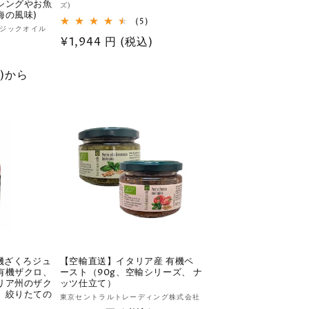
シングやお魚
ズ)
売
海の風味)
5
(5)
元:
オロジックオイル
レ
通
¥1,944 円 (税込)
ビ
2
ュ
)
常
レ
ー
込)から
価
ビ
数
ュ
の
格
ー
合
数
計
の
合
計
機ざくろジュ
【空輸直送】イタリア産 有機ペ
有機ザクロ、
ースト（90g、空輸シリーズ、 ナ
リア州のザク
ッツ仕立て）
、絞りたての
販
東京セントラルトレーディング株式会社