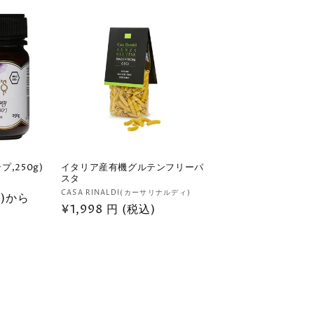
,250g)
イタリア産有機グルテンフリーパ
スタ
販
CASA RINALDI(カーサリナルディ)
込)から
通
¥1,998 円 (税込)
売
元:
常
価
格