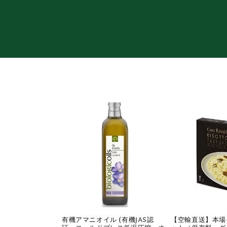
ョ
ン
:
有機アマニオイル (有機JAS認
【空輸直送】本場