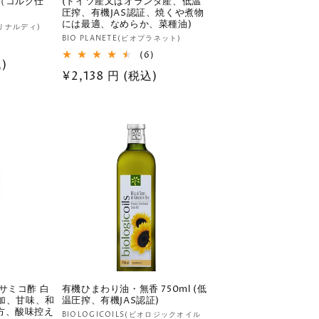
（コルク仕
(ドイツ産又はオランダ産、低温
圧搾、有機JAS認証、焼くや煮物
には最適、なめらか、菜種油)
サリナルディ)
販
BIO PLANETE(ビオプラネット)
1
レ
売
6
(6)
)
ビ
レ
元:
通
¥2,138 円 (税込)
ュ
ビ
ー
ュ
常
数
ー
価
の
数
合
の
格
計
合
計
サミコ酢 白
有機ひまわり油・無香 750ml (低
添加、甘味、和
温圧搾、有機JAS認証)
方、酸味控え
販
BIOLOGICOILS(ビオロジックオイル