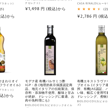
販
ナセレクト)
販
オプラネット)
CASA RINALDI(カー
売
通
¥1,498 円 (税込)から
5
売
(5)
(2
元:
レ
常
元:
(税込)から
通
¥2,786 円 (税込
ビ
価
ュ
常
ー
格
価
数
の
格
合
計
(ひまわりオイ
モデナ産 有機バルサミコ酢
有機エキストラヴァ
フライオイル)
IGP・赤 (地理的表示保護認定商
ブオイル (イタリア
品、地元イタリアの伝統製法、保
搾、有機JAS認証、
オプラネット)
存料・添加物不使用、酸味と甘み
い味、幅広く使用可
(税込)から
が絶妙、ドレッシングに最適、お
ドレッシング、煮物)
肉や魚料理にも)
販
BIOLOGICOILS(ビ
ズ)
販
BIOLOGICOILS(ビオロジックオイル
売