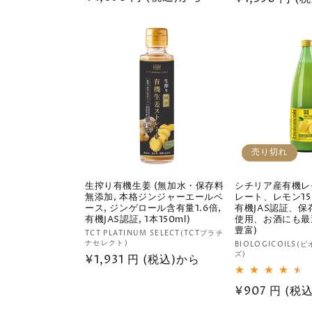
ュ
常
常
ー
価
価
数
の
格
格
合
計
売り切れ
生搾り有機生姜 (無加水・保存料
シチリア産有機レ
無添加, 本格ジンジャーエールベ
レート、レモン15
ース, ジンゲロール含有量1.6倍,
有機JAS認証、
有機JAS認証, 1本150ml)
使用、お酒にも最
豊富)
販
TCT PLATINUM SELECT(TCTプラチ
ナセレクト)
販
BIOLOGICOILS
売
ズ)
通
¥1,931 円 (税込)から
売
元:
常
元:
通
¥907 円 (税
価
常
格