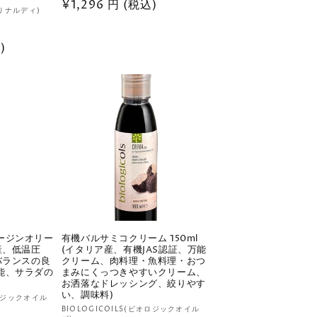
通
¥1,296 円 (税込)
売
サリナルディ)
元:
常
2
)
価
レ
)
ビ
格
ュ
ー
数
の
合
計
ージンオリー
有機バルサミコクリーム 150ml
産、低温圧
(イタリア産、有機JAS認証、万能
バランスの良
クリーム、肉料理・魚料理・おつ
能、サラダの
まみにくっつきやすいクリーム、
お洒落なドレッシング、絞りやす
い、調味料)
オロジックオイル
販
BIOLOGICOILS(ビオロジックオイル