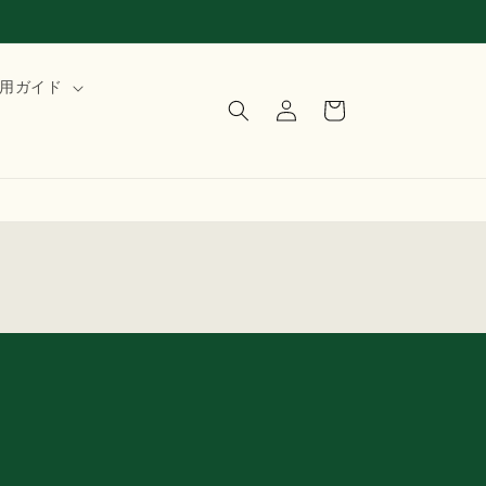
ロ
カ
用ガイド
グ
ー
イ
ト
ン