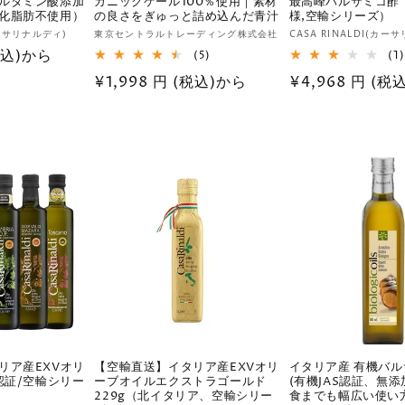
ルタミン酸添加
ガニックケール100％使用｜素材
最高峰バルサミコ酢
化脂肪不使用）
の良さをぎゅっと詰め込んだ青汁
様,空輸シリーズ）
販
販
カーサリナルディ)
東京セントラルトレーディング株式会社
CASA RINALDI(カー
(税込)から
売
5
売
(5)
(1)
レ
元:
元:
通
¥1,998 円 (税込)から
通
¥4,968 円 (税込
ビ
ュ
常
常
ー
価
価
数
の
格
格
合
計
リア産EXVオリ
【空輸直送】イタリア産EXVオリ
イタリア産 有機バル
認証/空輸シリー
ーブオイルエクストラゴールド
(有機JAS認証、無
229g（北イタリア、空輸シリー
食までも幅広い使い