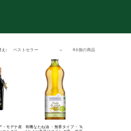
え:
46個の商品
ア・モデナ産
有機なたね油 ・無香タイプ・ 1L