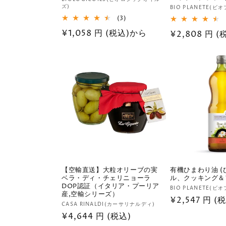
販
ズ)
販
BIO PLANETE(ビ
売
3
(3)
売
元:
レ
元:
通
¥1,058 円 (税込)から
通
¥2,808 円 
ビ
ュ
常
常
ー
価
価
数
の
格
格
合
計
【空輸直送】大粒オリーブの実
有機ひまわり油 
ベラ・ディ・チェリニョーラ
ル、クッキング＆
DOP認証（イタリア・プーリア
販
BIO PLANETE(ビ
産,空輸シリーズ）
通
¥2,547 円 
売
販
CASA RINALDI(カーサリナルディ)
元:
常
通
¥4,644 円 (税込)
売
価