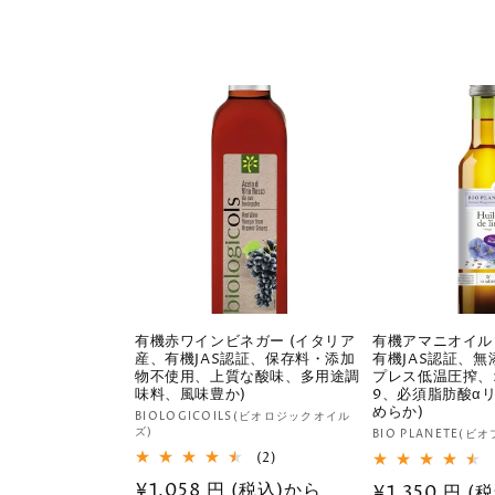
元:
常
格
価
格
有機赤ワインビネガー (イタリア
有機アマニオイル
産、有機JAS認証、保存料・添加
有機JAS認証、
物不使用、上質な酸味、多用途調
プレス低温圧搾、
味料、風味豊か)
9、必須脂肪酸α
めらか)
販
BIOLOGICOILS(ビオロジックオイル
ズ)
販
BIO PLANETE(ビ
売
2
(2)
売
元:
レ
元:
通
¥1,058 円 (税込)から
通
¥1,350 円 
ビ