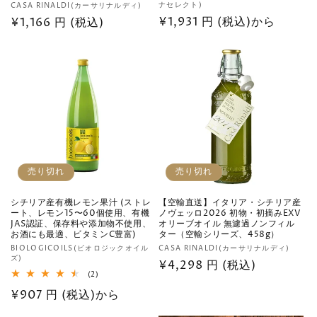
販
ナセレクト)
CASA RINALDI(カーサリナルディ)
売
通
¥1,931 円 (税込)から
売
通
¥1,166 円 (税込)
元:
元:
常
常
価
価
格
格
売り切れ
売り切れ
シチリア産有機レモン果汁 (ストレ
【空輸直送】イタリア・シチリア産
ート、レモン15〜60個使用、有機
ノヴェッロ2026 初物・初摘みEXV
JAS認証、保存料や添加物不使用、
オリーブオイル 無濾過ノンフィル
お酒にも最適、ビタミンC豊富)
ター（空輸シリーズ、458g）
販
販
BIOLOGICOILS(ビオロジックオイル
CASA RINALDI(カーサリナルディ)
ズ)
売
売
通
¥4,298 円 (税込)
2
(2)
元:
元:
常
レ
通
¥907 円 (税込)から
ビ
価
ュ
常
ー
格