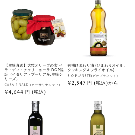
数
価
の
格
合
計
【空輸直送】大粒オリーブの実 ベ
有機ひまわり油 (ひまわりオイル、
ラ・ディ・チェリニョーラ DOP認
クッキング＆フライオイル)
証（イタリア・プーリア産,空輸シ
販
BIO PLANETE(ビオプラネット)
リーズ）
売
通
¥2,547 円 (税込)から
販
CASA RINALDI(カーサリナルディ)
元:
常
売
通
¥4,644 円 (税込)
価
元:
常
格
価
格