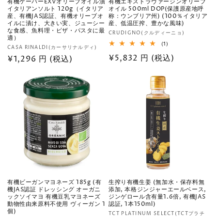
有機ケーパーEXVオリーブオイル漬
有機エキストラヴァージンオリーブ
イタリアンソルト 120g（イタリア
オイル 500ml DOP(保護原産地呼
産、有機JAS認証、有機オリーブオ
称：ウンブリア州) (100％イタリア
イルに漬け、大きい実、ジューシー
産、低温圧搾、豊かな風味)
な食感、魚料理・ピザ・パスタに最
販
CRUDIGNO(クルディーニョ)
適）
売
1
(1)
販
CASA RINALDI(カーサリナルディ)
レ
元:
通
¥5,832 円 (税込)
売
通
¥1,296 円 (税込)
ビ
ュ
元:
常
常
ー
数
価
価
の
格
合
格
計
有機ビーガンマヨネーズ 185g (有
生搾り有機生姜 (無加水・保存料無
機JAS認証 ドレッシング オーガニ
添加, 本格ジンジャーエールベース,
ックソイマヨ 有機豆乳マヨネーズ
ジンゲロール含有量1.6倍, 有機JAS
動物性由来原料不使用 ヴィーガン 1
認証, 1本150ml)
個)
販
TCT PLATINUM SELECT(TCTプラチ