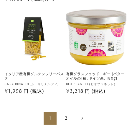
元:
常
元:
常
価
価
格
格
イタリア産有機グルテンフリーパス
有機グラスフェッド・ギー (バター
タ
オイルの1種, ドイツ産, 180g)
販
販
CASA RINALDI(カーサリナルディ)
BIO PLANETE(ビオプラネット)
売
通
¥1,998 円 (税込)
売
通
¥3,218 円 (税込)
元:
元:
常
常
価
価
格
格
1
2