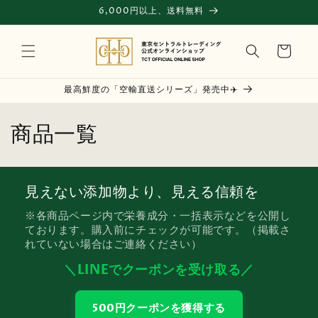
コンテ
6,000円以上、送料無料
ンツに
進む
カ
ー
ト
最高鮮度の「空輸直送シリーズ」発売中✈️
コ
商品一覧
レ
ク
見えない添加物より、見える信頼を
シ
※各商品ページ内で栄養成分・一括表示などを公開し
ております。購入前にチェックが可能です。（掲載さ
ョ
れていない場合はご連絡ください）
ン
＼LINEでクーポンを受け取る／
:
500円クーポンを獲得する