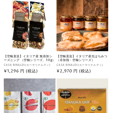
数
価
の
格
合
計
【空輸直送】イタリア産 無添加シ
【空輸直送】イタリア産生はちみつ
ーズニング （空輸シリーズ、50g）
（非加熱・空輸シリーズ）
販
販
CASA RINALDI(カーサリナルディ)
CASA RINALDI(カーサリナルディ)
売
通
¥1,296 円 (税込)
売
通
¥2,970 円 (税込)
元:
元:
常
常
価
価
格
格