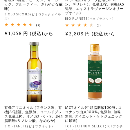
有機JAS認証、ビーガン、オーガニ
ロッパ産のオリーブ使用(スペイ
ック、フルーティー、さわやかな酸
ン、ギリシャ)、低温圧搾、有機JAS
味)
認証、エキストラヴァージンオリー
ブオイル)
販
BIOLOGICOILS(ビオロジックオイル
ズ)
販
BIO PLANETE(ビオプラネット)
売
売
3
(3)
5
(5)
元:
レ
レ
元:
通
¥1,058 円 (税込)から
通
¥2,808 円 (税込)から
ビ
ビ
ュ
ュ
常
常
ー
ー
数
数
価
価
の
の
格
合
格
合
計
計
有機アマニオイル (フランス製、有
MCTオイル(中鎖脂肪酸100%, コ
機JAS認証、無添加、コールドプレ
コナッツ由来100%, 無添加, 無味
ス低温圧搾、オメガ3・6・9、必須
無臭, ダイエット・ケトジェニック
脂肪酸αリノレン酸、なめらか)
に最適)
販
販
BIO PLANETE(ビオプラネット)
TCT PLATINUM SELECT(TCTプラチ