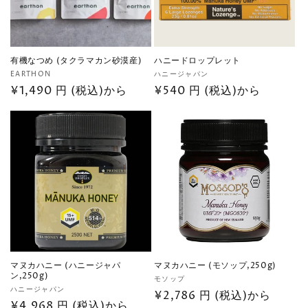
有機なつめ (タクラマカン砂漠産)
ハニードロップレット
販
販
EARTHON
ハニージャパン
売
通
¥1,490 円 (税込)から
売
通
¥540 円 (税込)から
元:
元:
常
常
価
価
格
格
マヌカハニー (ハニージャパ
マヌカハニー (モソップ,250g)
ン,250g)
販
モソップ
販
ハニージャパン
売
通
¥2,786 円 (税込)から
売
通
¥4,968 円 (税込)から