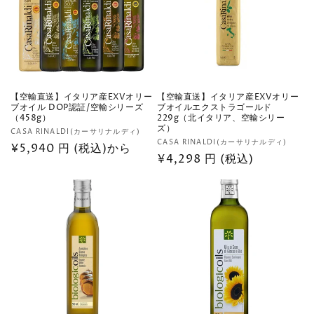
【空輸直送】イタリア産EXVオリー
【空輸直送】イタリア産EXVオリー
ブオイル DOP認証/空輸シリーズ
ブオイルエクストラゴールド
（458g）
229g（北イタリア、空輸シリー
ズ）
販
CASA RINALDI(カーサリナルディ)
販
CASA RINALDI(カーサリナルディ)
売
通
¥5,940 円 (税込)から
売
通
¥4,298 円 (税込)
元:
常
元:
常
価
価
格
格