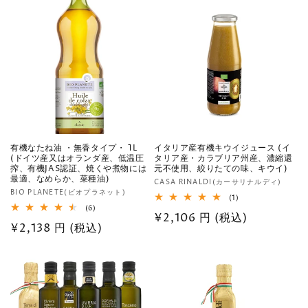
数
数
価
価
の
の
格
合
格
合
計
計
有機なたね油 ・無香タイプ・ 1L
イタリア産有機キウイジュース (イ
(ドイツ産又はオランダ産、低温圧
タリア産・カラブリア州産、濃縮還
搾、有機JAS認証、焼くや煮物には
元不使用、絞りたての味、キウイ)
最適、なめらか、菜種油)
販
CASA RINALDI(カーサリナルディ)
販
BIO PLANETE(ビオプラネット)
売
1
(1)
売
レ
6
(6)
元:
通
¥2,106 円 (税込)
ビ
レ
元:
通
¥2,138 円 (税込)
ュ
ビ
常
ー
ュ
常
数
ー
価
の
数
価
格
合
の
計
格
合
計