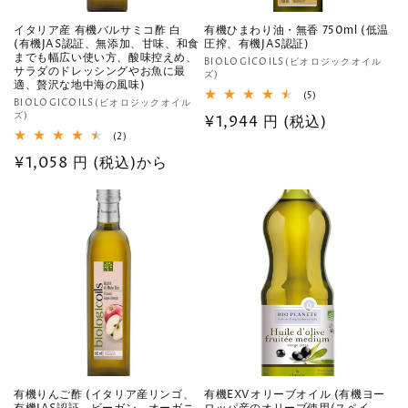
イタリア産 有機バルサミコ酢 白
有機ひまわり油・無香 750ml (低温
(有機JAS認証、無添加、甘味、和食
圧搾、有機JAS認証)
までも幅広い使い方、酸味控えめ、
販
BIOLOGICOILS(ビオロジックオイル
サラダのドレッシングやお魚に最
ズ)
売
適、贅沢な地中海の風味)
5
(5)
元:
販
BIOLOGICOILS(ビオロジックオイル
レ
ズ)
通
¥1,944 円 (税込)
ビ
売
ュ
2
(2)
元:
常
ー
レ
数
通
¥1,058 円 (税込)から
ビ
価
の
ュ
常
格
合
ー
計
数
価
の
格
合
計
有機りんご酢 (イタリア産リンゴ、
有機EXVオリーブオイル (有機ヨー