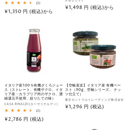
ナセレクト)
売
売
2
(2)
通
¥1,498 円 (税込)から
レ
元:
元:
通
¥1,350 円 (税込)から
ビ
常
ュ
常
ー
価
数
価
の
格
格
合
計
イタリア産100％有機ざくろジュー
【空輸直送】イタリア産 有機ペー
ス（ストレート、有機ザクロ、イタ
スト（90g、空輸シリーズ、 ナッ
リア産・カラブリア州のザクロ、濃
ツ仕立て）
縮還元不使用、絞りたての味）
販
東京セントラルトレーディング株式会社
販
CASA RINALDI(カーサリナルディ)
売
通
¥1,296 円 (税込)
売
2
(2)
元:
常
レ
元:
通
¥2,786 円 (税込)
ビ
価
ュ
常
格
ー