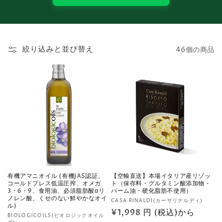
絞り込みと並び替え
46個の商品
有機アマニオイル (有機JAS認証、
【空輸直送】本場イタリア産リゾッ
コールドプレス低温圧搾、オメガ
ト（保存料・グルタミン酸添加物・
3・6・9、食用油、必須脂肪酸αリ
パーム油・硬化脂肪不使用）
ノレン酸、くせのない鮮やかなオイ
販
CASA RINALDI(カーサリナルディ)
ル)
売
通
¥1,998 円 (税込)から
販
BIOLOGICOILS(ビオロジックオイル