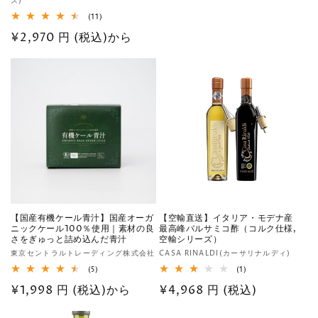
元:
ズ)
常
売
11
(11)
価
元:
レ
通
¥2,970 円 (税込)から
格
ビ
ュ
常
ー
数
価
の
格
合
計
【国産有機ケール青汁】国産オーガ
【空輸直送】イタリア・モデナ産
ニックケール100％使用｜素材の良
最高峰バルサミコ酢（コルク仕様,
さをぎゅっと詰め込んだ青汁
空輸シリーズ）
販
販
東京セントラルトレーディング株式会社
CASA RINALDI(カーサリナルディ)
売
売
5
1
(5)
(1)
レ
レ
元:
元:
通
¥1,998 円 (税込)から
通
¥4,968 円 (税込)
ビ
ビ
ュ
ュ
常
常
ー
ー