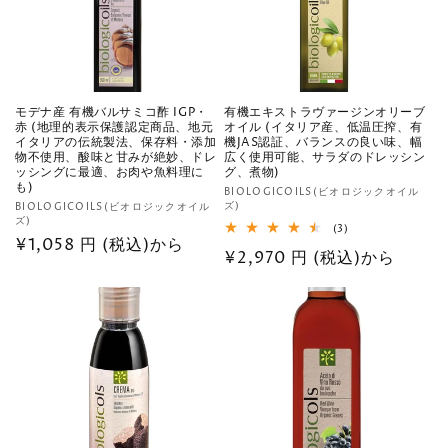
モデナ産 有機バルサミコ酢 IGP・
有機エキストラヴァージンオリーブ
赤 (地理的表示保護認定商品、地元
オイル (イタリア産、低温圧搾、有
イタリアの伝統製法、保存料・添加
機JAS認証、バランスの良い味、幅
物不使用、酸味と甘みが絶妙、ドレ
広く使用可能、サラダのドレッシン
ッシングに最適、お肉や魚料理に
グ、煮物)
も)
販
BIOLOGICOILS(ビオロジックオイル
販
ズ)
BIOLOGICOILS(ビオロジックオイル
売
ズ)
売
3
(3)
元:
通
¥1,058 円 (税込)から
レ
元:
通
¥2,970 円 (税込)から
ビ
常
ュ
常
ー
価
数
価
の
格
格
合
計