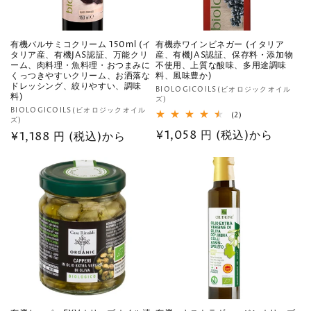
有機バルサミコクリーム 150ml (イ
有機赤ワインビネガー (イタリア
タリア産、有機JAS認証、万能クリ
産、有機JAS認証、保存料・添加物
ーム、肉料理・魚料理・おつまみに
不使用、上質な酸味、多用途調味
くっつきやすいクリーム、お洒落な
料、風味豊か)
ドレッシング、絞りやすい、調味
販
BIOLOGICOILS(ビオロジックオイル
料)
ズ)
売
販
BIOLOGICOILS(ビオロジックオイル
2
(2)
元:
ズ)
売
レ
通
¥1,058 円 (税込)から
通
¥1,188 円 (税込)から
ビ
元:
ュ
常
常
ー
数
価
価
の
格
合
格
計