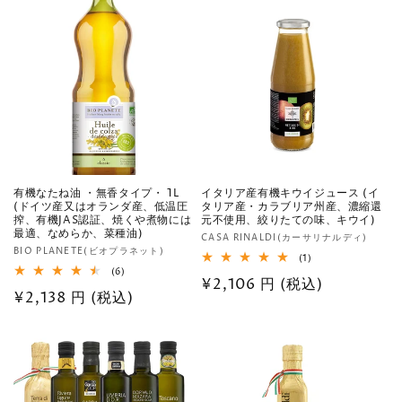
数
数
価
価
の
の
格
合
格
合
計
計
有機なたね油 ・無香タイプ・ 1L
イタリア産有機キウイジュース (イ
(ドイツ産又はオランダ産、低温圧
タリア産・カラブリア州産、濃縮還
搾、有機JAS認証、焼くや煮物には
元不使用、絞りたての味、キウイ)
最適、なめらか、菜種油)
販
CASA RINALDI(カーサリナルディ)
販
BIO PLANETE(ビオプラネット)
売
1
(1)
売
レ
6
(6)
元:
通
¥2,106 円 (税込)
ビ
レ
元:
通
¥2,138 円 (税込)
ュ
ビ
常
ー
ュ
常
数
ー
価
の
数
価
格
合
の
計
格
合
計