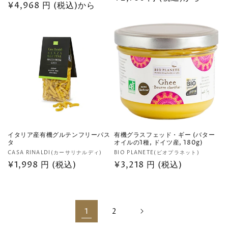
売
通
¥4,968 円 (税込)から
元:
常
元:
常
価
価
格
格
イタリア産有機グルテンフリーパス
有機グラスフェッド・ギー (バター
タ
オイルの1種, ドイツ産, 180g)
販
販
CASA RINALDI(カーサリナルディ)
BIO PLANETE(ビオプラネット)
売
通
¥1,998 円 (税込)
売
通
¥3,218 円 (税込)
元:
元:
常
常
価
価
格
格
1
2