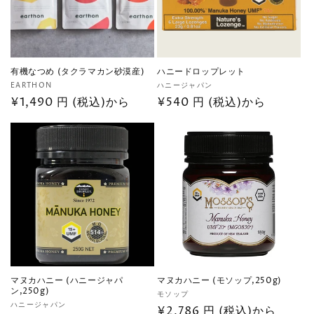
有機なつめ (タクラマカン砂漠産)
ハニードロップレット
販
販
EARTHON
ハニージャパン
売
通
¥1,490 円 (税込)から
売
通
¥540 円 (税込)から
元:
元:
常
常
価
価
格
格
マヌカハニー (ハニージャパ
マヌカハニー (モソップ,250g)
ン,250g)
販
モソップ
販
ハニージャパン
売
通
¥2,786 円 (税込)から