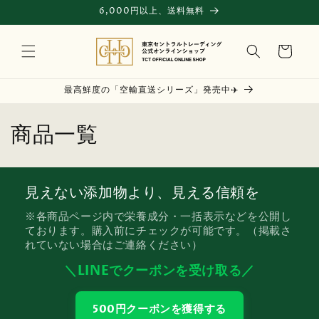
コンテ
6,000円以上、送料無料
ンツに
進む
カ
ー
ト
最高鮮度の「空輸直送シリーズ」発売中✈️
コ
商品一覧
レ
ク
見えない添加物より、見える信頼を
シ
※各商品ページ内で栄養成分・一括表示などを公開し
ております。購入前にチェックが可能です。（掲載さ
ョ
れていない場合はご連絡ください）
ン
＼LINEでクーポンを受け取る／
:
500円クーポンを獲得する