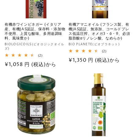
有機赤ワインビネガー (イタリア
有機アマニオイル (フランス製、有
産、有機JAS認証、保存料・添加物
機JAS認証、無添加、コールドプレ
不使用、上質な酸味、多用途調味
ス低温圧搾、オメガ3・6・9、必須
料、風味豊か)
脂肪酸αリノレン酸、なめらか)
販
販
BIOLOGICOILS(ビオロジックオイル
BIO PLANETE(ビオプラネット)
ズ)
売
売
2
(2)
2
レ
(2)
元:
元:
通
¥1,350 円 (税込)から
レ
ビ
通
¥1,058 円 (税込)から
ビ
ュ
常
ュ
ー
常
ー
数
価
数
の
価
の
格
合
格
合
計
計