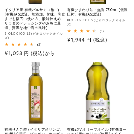
イタリア産 有機バルサミコ酢 白
有機ひまわり油・無香 750ml (低温
(有機JAS認証、無添加、甘味、和食
圧搾、有機JAS認証)
までも幅広い使い方、酸味控えめ、
販
BIOLOGICOILS(ビオロジックオイル
サラダのドレッシングやお魚に最
ズ)
売
適、贅沢な地中海の風味)
5
(5)
元:
販
BIOLOGICOILS(ビオロジックオイル
レ
ズ)
通
¥1,944 円 (税込)
ビ
売
ュ
2
(2)
元:
常
ー
レ
数
通
¥1,058 円 (税込)から
ビ
価
の
ュ
常
格
合
ー
計
数
価
の
格
合
計
有機りんご酢 (イタリア産リンゴ、
有機EXVオリーブオイル (有機ヨー