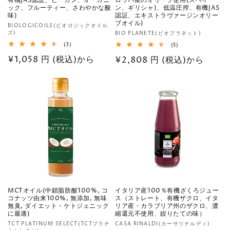
有機JAS認証、ビーガン、オーガニ
ロッパ産のオリーブ使用(スペイ
ック、フルーティー、さわやかな酸
ン、ギリシャ)、低温圧搾、有機JAS
味)
認証、エキストラヴァージンオリー
ブオイル)
販
BIOLOGICOILS(ビオロジックオイル
ズ)
販
BIO PLANETE(ビオプラネット)
売
売
3
(3)
5
(5)
元:
レ
レ
元:
通
¥1,058 円 (税込)から
通
¥2,808 円 (税込)から
ビ
ビ
ュ
ュ
常
常
ー
ー
数
数
価
価
の
の
格
合
格
合
計
計
MCTオイル(中鎖脂肪酸100%, コ
イタリア産100％有機ざくろジュー
コナッツ由来100%, 無添加, 無味
ス（ストレート、有機ザクロ、イタ
無臭, ダイエット・ケトジェニック
リア産・カラブリア州のザクロ、濃
に最適)
縮還元不使用、絞りたての味）
販
販
TCT PLATINUM SELECT(TCTプラチ
CASA RINALDI(カーサリナルディ)