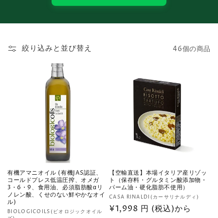
絞り込みと並び替え
46個の商品
有機アマニオイル (有機JAS認証、
【空輸直送】本場イタリア産リゾッ
コールドプレス低温圧搾、オメガ
ト（保存料・グルタミン酸添加物・
3・6・9、食用油、必須脂肪酸αリ
パーム油・硬化脂肪不使用）
ノレン酸、くせのない鮮やかなオイ
販
CASA RINALDI(カーサリナルディ)
ル)
売
通
¥1,998 円 (税込)から
販
BIOLOGICOILS(ビオロジックオイル