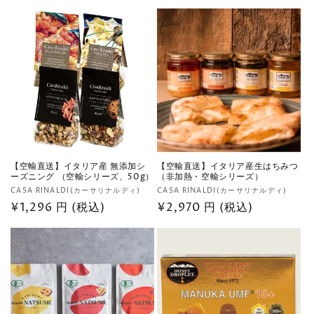
常
ー
格
数
価
の
格
合
計
【空輸直送】イタリア産 無添加シ
【空輸直送】イタリア産生はちみつ
ーズニング （空輸シリーズ、50g）
（非加熱・空輸シリーズ）
販
販
CASA RINALDI(カーサリナルディ)
CASA RINALDI(カーサリナルディ)
売
通
¥1,296 円 (税込)
売
通
¥2,970 円 (税込)
元:
元:
常
常
価
価
格
格