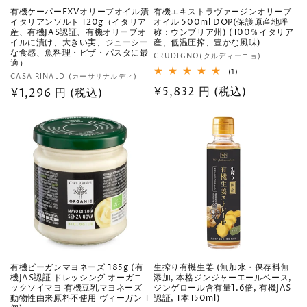
有機ケーパーEXVオリーブオイル漬
有機エキストラヴァージンオリーブ
イタリアンソルト 120g（イタリア
オイル 500ml DOP(保護原産地呼
産、有機JAS認証、有機オリーブオ
称：ウンブリア州) (100％イタリア
イルに漬け、大きい実、ジューシー
産、低温圧搾、豊かな風味)
な食感、魚料理・ピザ・パスタに最
販
CRUDIGNO(クルディーニョ)
適）
売
1
(1)
販
CASA RINALDI(カーサリナルディ)
レ
元:
通
¥5,832 円 (税込)
売
通
¥1,296 円 (税込)
ビ
ュ
元:
常
常
ー
数
価
価
の
格
合
格
計
有機ビーガンマヨネーズ 185g (有
生搾り有機生姜 (無加水・保存料無
機JAS認証 ドレッシング オーガニ
添加, 本格ジンジャーエールベース,
ックソイマヨ 有機豆乳マヨネーズ
ジンゲロール含有量1.6倍, 有機JAS
動物性由来原料不使用 ヴィーガン 1
認証, 1本150ml)