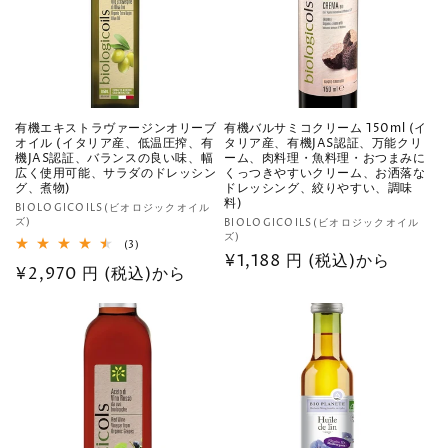
有機エキストラヴァージンオリーブ
有機バルサミコクリーム 150ml (イ
オイル (イタリア産、低温圧搾、有
タリア産、有機JAS認証、万能クリ
機JAS認証、バランスの良い味、幅
ーム、肉料理・魚料理・おつまみに
広く使用可能、サラダのドレッシン
くっつきやすいクリーム、お洒落な
グ、煮物)
ドレッシング、絞りやすい、調味
料)
販
BIOLOGICOILS(ビオロジックオイル
ズ)
販
BIOLOGICOILS(ビオロジックオイル
売
ズ)
売
3
(3)
元:
通
¥1,188 円 (税込)から
レ
元:
通
¥2,970 円 (税込)から
ビ
常
ュ
常
ー
価
数
価
の
格
格
合
計