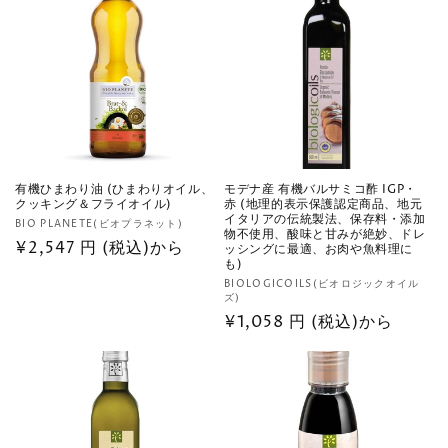
格
有機ひまわり油 (ひまわりオイル、
モデナ産 有機バルサミコ酢 IGP・
クッキング＆フライオイル)
赤 (地理的表示保護認定商品、地元
イタリアの伝統製法、保存料・添加
販
BIO PLANETE(ビオプラネット)
物不使用、酸味と甘みが絶妙、ドレ
売
通
¥2,547 円 (税込)から
ッシングに最適、お肉や魚料理に
も)
元:
常
販
BIOLOGICOILS(ビオロジックオイル
価
ズ)
売
格
通
¥1,058 円 (税込)から
元:
常
価
格