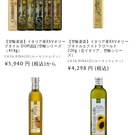
【空輸直送】イタリア産EXVオリー
【空輸直送】イタリア産EXVオリー
ブオイル DOP認証/空輸シリーズ
ブオイルエクストラゴールド
（458g）
229g（北イタリア、空輸シリー
ズ）
販
CASA RINALDI(カーサリナルディ)
販
CASA RINALDI(カーサリナルディ)
売
通
¥5,940 円 (税込)から
売
通
¥4,298 円 (税込)
元:
常
元:
常
価
価
格
格