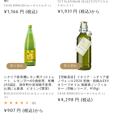
個)
販
TCT PLATINUM SELECT(TCTプラチ
販
ナセレクト)
CASA RINALDI(カーサリナルディ)
売
通
¥1,931 円 (税込)から
売
通
¥1,166 円 (税込)
元:
元:
常
常
価
価
格
格
売り切れ
売り切れ
シチリア産有機レモン果汁 (ストレ
【空輸直送】イタリア・シチリア産
ート、レモン15〜60個使用、有機
ノヴェッロ2026 初物・初摘みEXV
JAS認証、保存料や添加物不使用、
オリーブオイル 無濾過ノンフィル
お酒にも最適、ビタミンC豊富)
ター（空輸シリーズ、458g）
販
販
BIOLOGICOILS(ビオロジックオイル
CASA RINALDI(カーサリナルディ)
ズ)
売
売
通
¥4,298 円 (税込)
2
(2)
元:
元:
常
レ
通
¥907 円 (税込)から
ビ
価
ュ